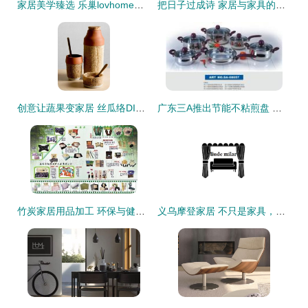
家居美学臻选 乐巢lovhome金葱提花多用巾，点缀生活每一寸精致
把日子过成诗 家居与家具的相处之道
创意让蔬果变家居 丝瓜络DIY的温馨家饰
广东三A推出节能不粘煎盘 厨房神器与礼赠佳品
竹炭家居用品加工 环保与健康的完美融合
义乌摩登家居 不只是家具，更是生活的美学表达