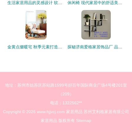
生活家居用品的灵感设计 软装设计的正确姿势指南
休闲椅 现代家居中的舒适美学新定义
金黄点缀暖宅 秋季元素打造微醺木调美居
探秘济南爱格家居饰品厂 品质家居用品的匠心之选
地址：苏州市姑苏区苏站路1599号好百年国际商业广场4号楼201室
（209）
电话：1322562**
Copyright © 2026
www.hjjvcj.com
家居用品
苏州艾利格家居有限公司
家居用品
版权所有
Sitemap