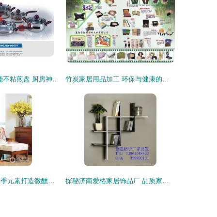
广东三A推出节能不粘煎盘 厨房神器与礼赠佳品
竹炭家居用品加工 环保与健康的完美融合
金黄点缀暖宅 秋季元素打造微醺木调美居
探秘济南爱格家居饰品厂 品质家居用品的匠心之选