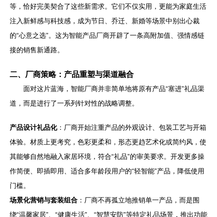
等，恰好完美契合了这些新需求。它们不仅实用，更能为家庭生活
注入新鲜感与科技感，成为节日、乔迁、新婚等场景中别出心裁
的“心意之选”。这为智能产品厂商开辟了一条高附加值、强情感链
接的销售新通路。
二、厂商策略：产品重塑与渠道融合
面对这片蓝海，智能厂商并非简单地将原有产品“塞进”礼品渠
道，而是进行了一系列针对性的战略调整。
产品设计礼品化
：厂商开始注重产品的外观设计、包装工艺与开箱
体验。材质上更考究，色彩更柔和，形态更趋艺术化或简约风，使
其能够自然地融入家居环境，符合“礼品”的审美要求。开发更多操
作简便、即插即用、适合多年龄段用户的“轻智能”产品，降低使用
门槛。
场景化营销与套装组合
：厂商不再孤立地推销单一产品，而是围
绕“温馨家居”、“健康生活”、“智慧安防”等特定礼品场景，推出功能