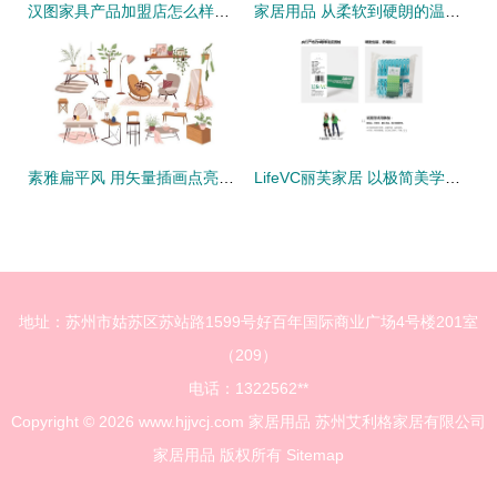
汉图家具产品加盟店怎么样？从产品质量到商业模式全面解析
家居用品 从柔软到硬朗的温馨转变
素雅扁平风 用矢量插画点亮家居美学
LifeVC丽芙家居 以极简美学，重塑日常生活的舒适体验
地址：苏州市姑苏区苏站路1599号好百年国际商业广场4号楼201室
（209）
电话：1322562**
Copyright © 2026
www.hjjvcj.com
家居用品
苏州艾利格家居有限公司
家居用品
版权所有
Sitemap